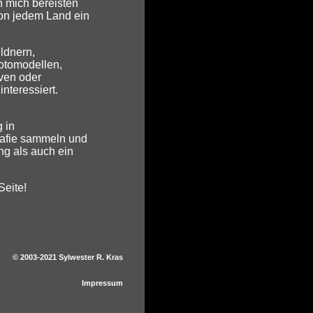
ch mich bereisten
von jedem Land ein
ldnern,
Fotomodellen,
iven oder
nteressiert.
 in
rafie sammeln und
ng als auch ein
Seite!
© 2003-2021
Sylwester R. Kras
Impressum