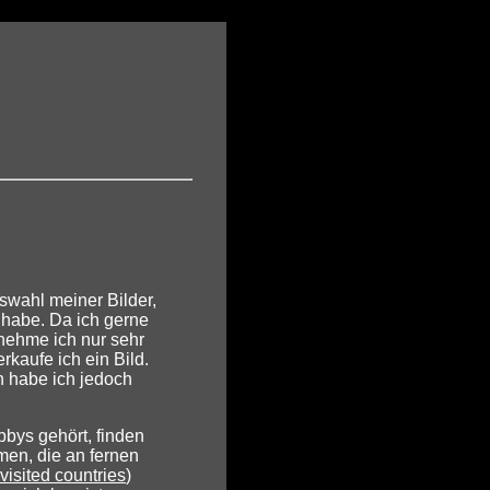
uswahl meiner Bilder,
t habe. Da ich gerne
 nehme ich nur sehr
rkaufe ich ein Bild.
n habe ich jedoch
bys gehört, finden
men, die an fernen
visited countries
)